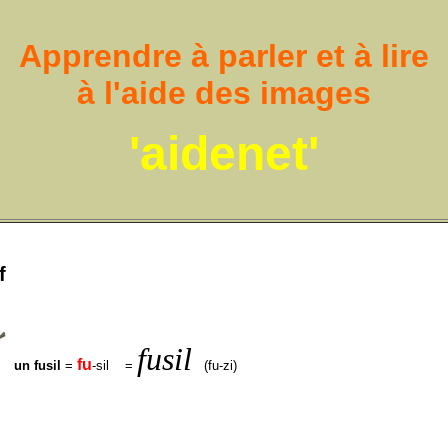
Apprendre à parler et à lire
à l'aide des images
'aidenet'
f
fusil
fu
un fusil
=
-sil =
(fu-zi)