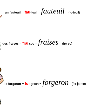
fauteuil
fau
un fauteuil
=
-teuil =
(fo-teuil)
fraises
frai
des fraises
=
-ses =
(frè-ze)
forgeron
for
le forgeron
=
-geron =
(for-je-ron)