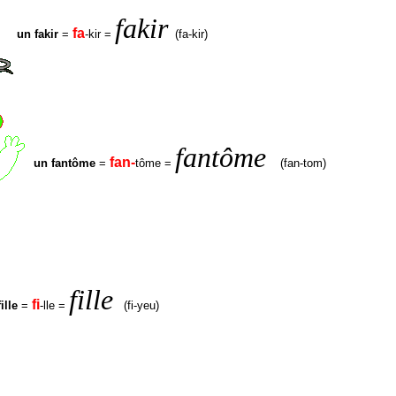
fakir
fa
un fakir
=
-kir =
(fa-kir)
fantôme
fan-
un fantôme
=
tôme =
(fan-tom)
fille
fi
ille
=
-lle =
(fi-yeu)