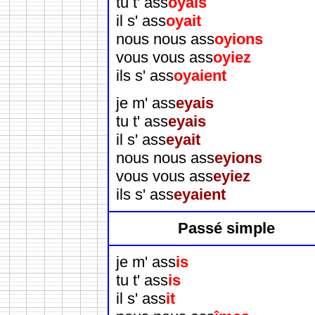
tu t' ass
oyais
il s' ass
oyait
nous nous ass
oyions
vous vous ass
oyiez
ils s' ass
oyaient
je m' ass
eyais
tu t' ass
eyais
il s' ass
eyait
nous nous ass
eyions
vous vous ass
eyiez
ils s' ass
eyaient
Passé simple
je m' ass
is
tu t' ass
is
il s' ass
it